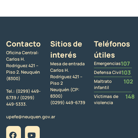
Contacto
Sitios de
Teléfonos
Oficina Central:
interés
útiles
Carlos H.
107
Emergencias
Mesa de entrada
Rodriguez 421 –
Carlos H.
103
Piso 2. Neuquén
Defensa Civil
Rodriguez 421 –
(8300)
102
Maltrato
Piso 2
infantil
Neuquén (CP:
Tel.:
(0299) 449-
148
8300)
Víctimas de
6739 /
(0299)
(0299) 449-6739
violencia
449-5333.
upefe@neuquen.gov.ar