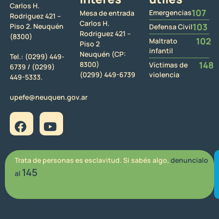
Carlos H.
107
Emergencias
Mesa de entrada
Rodriguez 421 –
Carlos H.
103
Piso 2. Neuquén
Defensa Civil
Rodriguez 421 –
(8300)
102
Maltrato
Piso 2
infantil
Neuquén (CP:
Tel.:
(0299) 449-
148
8300)
Víctimas de
6739 /
(0299)
(0299) 449-6739
violencia
449-5333.
upefe@neuquen.gov.ar
Trata de personas es esclavitud. Si sabés algo,
denuncialo
145
al