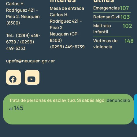
Carlos H.
107
Emergencias
Mesa de entrada
Rodriguez 421 –
Carlos H.
103
Piso 2. Neuquén
Defensa Civil
Rodriguez 421 –
(8300)
102
Maltrato
Piso 2
infantil
Neuquén (CP:
Tel.:
(0299) 449-
148
8300)
Víctimas de
6739 /
(0299)
(0299) 449-6739
violencia
449-5333.
upefe@neuquen.gov.ar
Trata de personas es esclavitud. Si sabés algo,
denuncialo
145
al