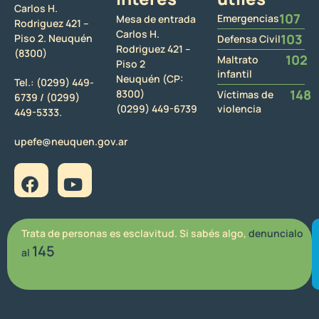
Carlos H.
107
Emergencias
Mesa de entrada
Rodriguez 421 –
Carlos H.
103
Piso 2. Neuquén
Defensa Civil
Rodriguez 421 –
(8300)
102
Maltrato
Piso 2
infantil
Neuquén (CP:
Tel.:
(0299) 449-
148
8300)
Víctimas de
6739 /
(0299)
(0299) 449-6739
violencia
449-5333.
upefe@neuquen.gov.ar
Trata de personas es esclavitud. Si sabés algo,
denuncialo
145
al