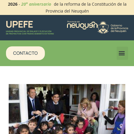
2026
-
20° aniversario
de la reforma de la Constitución de la
Provincia del Neuquén
CONTACTO