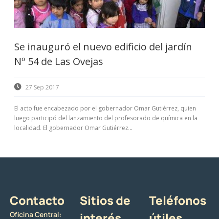
Se inauguró el nuevo edificio del jardín
Nº 54 de Las Ovejas
27 Sep 2017
El acto fue encabezado por el gobernador Omar Gutiérrez, quien
luego participó del lanzamiento del profesorado de química en la
localidad. El gobernador Omar Gutiérrez...
Contacto
Sitios de
Teléfonos
Oficina Central:
interés
útiles