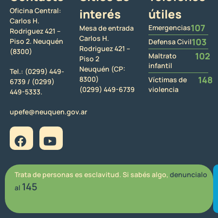
Oficina Central:
interés
útiles
Carlos H.
107
Emergencias
Mesa de entrada
Rodriguez 421 –
Carlos H.
103
Piso 2. Neuquén
Defensa Civil
Rodriguez 421 –
(8300)
102
Maltrato
Piso 2
infantil
Neuquén (CP:
Tel.:
(0299) 449-
148
8300)
Víctimas de
6739 /
(0299)
(0299) 449-6739
violencia
449-5333.
upefe@neuquen.gov.ar
Trata de personas es esclavitud. Si sabés algo,
denuncialo
145
al