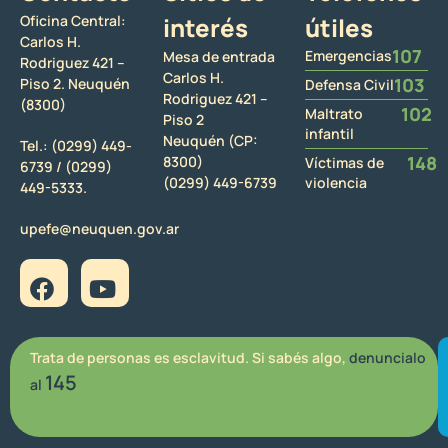
Oficina Central:
interés
útiles
Carlos H.
107
Emergencias
Mesa de entrada
Rodriguez 421 –
Carlos H.
103
Piso 2. Neuquén
Defensa Civil
Rodriguez 421 –
(8300)
102
Maltrato
Piso 2
infantil
Neuquén (CP:
Tel.:
(0299) 449-
148
8300)
Víctimas de
6739 /
(0299)
(0299) 449-6739
violencia
449-5333.
upefe@neuquen.gov.ar
Trata de personas es esclavitud. Si sabés algo,
denuncialo
145
al