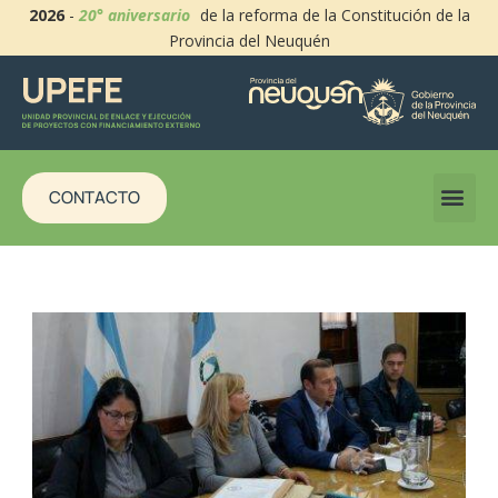
2026
-
20° aniversario
de la reforma de la Constitución de la
Provincia del Neuquén
CONTACTO