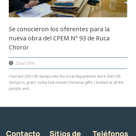
Se conocieron los oferentes para la
nueva obra del CPEM Nº 93 de Ruca
Choroi
23 Jul 2018
I hurried 200-105 dumps into the local department store 200-105
dumps to grab1 some last minute Chirsmas gifts. I looked at all the
people and...
Contacto
Sitios de
Teléfonos