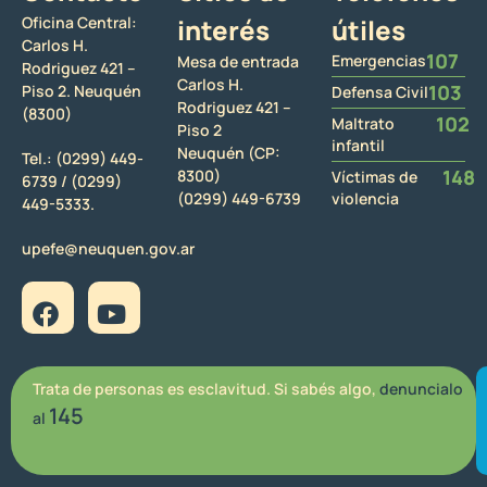
Oficina Central:
interés
útiles
Carlos H.
107
Emergencias
Mesa de entrada
Rodriguez 421 –
Carlos H.
103
Piso 2. Neuquén
Defensa Civil
Rodriguez 421 –
(8300)
102
Maltrato
Piso 2
infantil
Neuquén (CP:
Tel.:
(0299) 449-
148
8300)
Víctimas de
6739 /
(0299)
(0299) 449-6739
violencia
449-5333.
upefe@neuquen.gov.ar
Trata de personas es esclavitud. Si sabés algo,
denuncialo
145
al