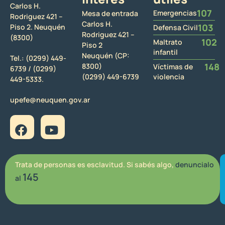
Carlos H.
107
Emergencias
Mesa de entrada
Rodriguez 421 –
Carlos H.
103
Piso 2. Neuquén
Defensa Civil
Rodriguez 421 –
(8300)
102
Maltrato
Piso 2
infantil
Neuquén (CP:
Tel.:
(0299) 449-
148
8300)
Víctimas de
6739 /
(0299)
(0299) 449-6739
violencia
449-5333.
upefe@neuquen.gov.ar
Trata de personas es esclavitud. Si sabés algo,
denuncialo
145
al