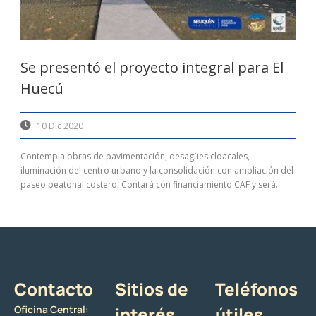
Se presentó el proyecto integral para El
Huecú
10 Dic 2020
Contempla obras de pavimentación, desagües cloacales,
iluminación del centro urbano y la consolidación con ampliación del
paseo peatonal costero. Contará con financiamiento CAF y será...
Contacto
Sitios de
Teléfonos
Oficina Central:
interés
útiles