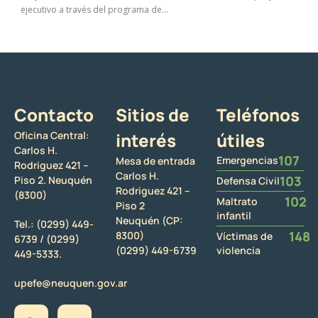
ejecutivo a través del programa de...
Contacto
Sitios de
Teléfonos
Oficina Central:
interés
útiles
Carlos H.
107
Emergencias
Mesa de entrada
Rodriguez 421 –
Carlos H.
103
Piso 2. Neuquén
Defensa Civil
Rodriguez 421 –
(8300)
102
Maltrato
Piso 2
infantil
Neuquén (CP:
Tel.:
(0299) 449-
148
8300)
Víctimas de
6739 /
(0299)
(0299) 449-6739
violencia
449-5333.
upefe@neuquen.gov.ar