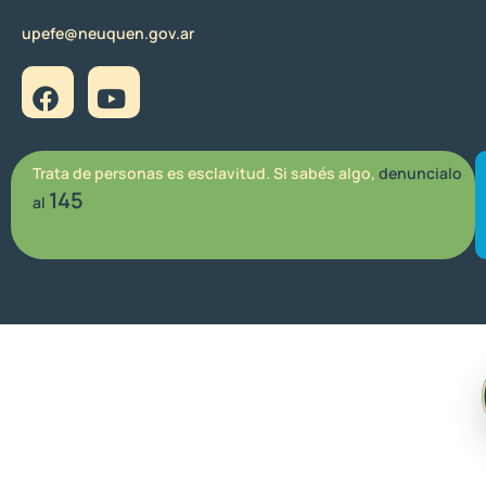
upefe@neuquen.gov.ar
Trata de personas es esclavitud. Si sabés algo,
denuncialo
145
al