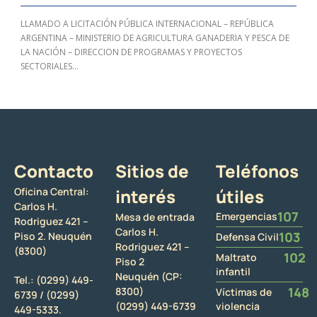
LLAMADO A LICITACIÓN PÚBLICA INTERNACIONAL – REPÚBLICA
ARGENTINA – MINISTERIO DE AGRICULTURA GANADERIA Y PESCA DE
LA NACIÓN – DIRECCION DE PROGRAMAS Y PROYECTOS
SECTORIALES...
Contacto
Sitios de
Teléfonos
Oficina Central:
interés
útiles
Carlos H.
107
Emergencias
Mesa de entrada
Rodriguez 421 –
Carlos H.
103
Piso 2. Neuquén
Defensa Civil
Rodriguez 421 –
(8300)
102
Maltrato
Piso 2
infantil
Neuquén (CP:
Tel.:
(0299) 449-
148
8300)
Víctimas de
6739 /
(0299)
(0299) 449-6739
violencia
449-5333.