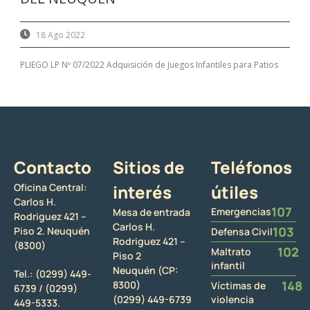
18 Ago 2022
PLIEGO LP Nº 07/2022 Adquisición de Juegos Infantiles para Patios
Contacto
Sitios de
Teléfonos
Oficina Central:
interés
útiles
Carlos H.
107
Emergencias
Mesa de entrada
Rodriguez 421 –
Carlos H.
103
Piso 2. Neuquén
Defensa Civil
Rodriguez 421 –
(8300)
102
Maltrato
Piso 2
infantil
Neuquén (CP:
Tel.:
(0299) 449-
148
8300)
Víctimas de
6739 /
(0299)
(0299) 449-6739
violencia
449-5333.