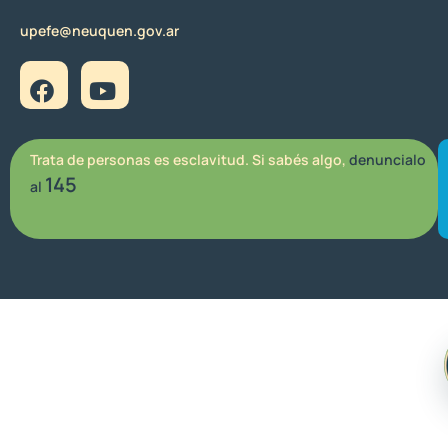
upefe@neuquen.gov.ar
Trata de personas es esclavitud. Si sabés algo,
denuncialo
145
al