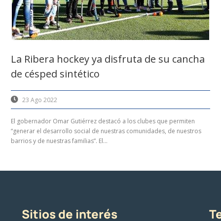
La Ribera hockey ya disfruta de su cancha
de césped sintético
23 Ago 2022
El gobernador Omar Gutiérrez destacó a los clubes que permiten
“generar el desarrollo social de nuestras comunidades, de nuestros
barrios y de nuestras familias”. El...
Sitios de interés
Te