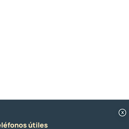
X
léfonos útiles