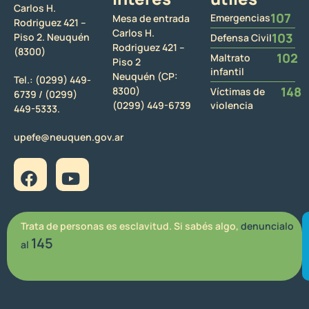
Carlos H.
107
Emergencias
Mesa de entrada
Rodriguez 421 –
Carlos H.
103
Piso 2. Neuquén
Defensa Civil
Rodriguez 421 –
(8300)
102
Maltrato
Piso 2
infantil
Neuquén (CP:
Tel.:
(0299) 449-
148
8300)
Víctimas de
6739 /
(0299)
(0299) 449-6739
violencia
449-5333.
upefe@neuquen.gov.ar
Trata de personas es esclavitud. Si sabés algo,
denuncialo
145
al