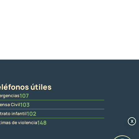
léfonos útiles
107
rgencias
103
ensa Civil
102
trato infantil
X
148
timas de violencia