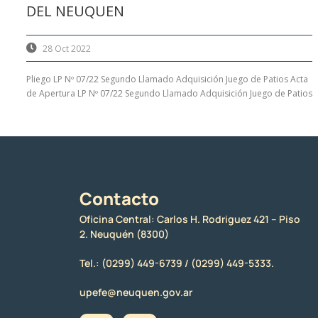
DEL NEUQUEN
28 Oct 2022
Pliego LP Nº 07/22 Segundo Llamado Adquisición Juego de Patios Acta
de Apertura LP Nº 07/22 Segundo Llamado Adquisición Juego de Patios
Contacto
Oficina Central: Carlos H. Rodriguez 421 – Piso
2. Neuquén (8300)
Tel.:
(0299) 449-6739 /
(0299) 449-5333.
upefe@neuquen.gov.ar