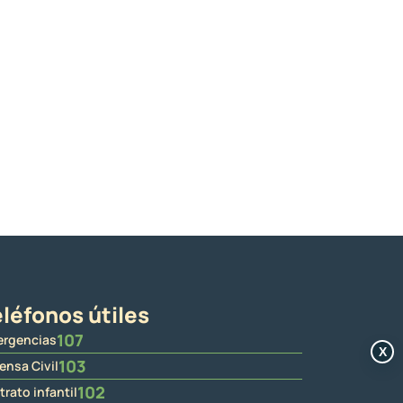
léfonos útiles
107
rgencias
X
103
ensa Civil
102
trato infantil