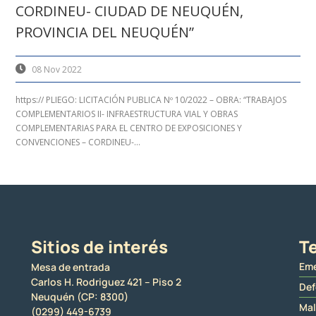
CORDINEU- CIUDAD DE NEUQUÉN,
PROVINCIA DEL NEUQUÉN”
08 Nov 2022
https:// PLIEGO: LICITACIÓN PUBLICA Nº 10/2022 – OBRA: “TRABAJOS
COMPLEMENTARIOS II- INFRAESTRUCTURA VIAL Y OBRAS
COMPLEMENTARIAS PARA EL CENTRO DE EXPOSICIONES Y
CONVENCIONES – CORDINEU-...
Sitios de interés
Te
Eme
Mesa de entrada
Carlos H. Rodriguez 421 – Piso 2
Def
Neuquén (CP: 8300)
Mal
(0299) 449-6739