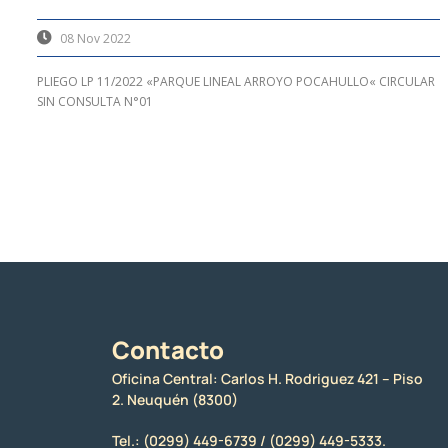
08 Nov 2022
PLIEGO LP 11/2022 «PARQUE LINEAL ARROYO POCAHULLO« CIRCULAR
SIN CONSULTA N°01
Contacto
Oficina Central: Carlos H. Rodriguez 421 – Piso
2. Neuquén (8300)
Tel.:
(0299) 449-6739 /
(0299) 449-5333.