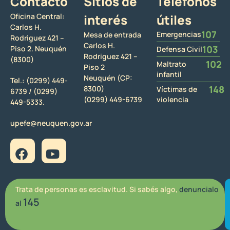
Contacto
Sitios de
Teléfonos
Oficina Central:
interés
útiles
Carlos H.
107
Emergencias
Mesa de entrada
Rodriguez 421 –
Carlos H.
103
Piso 2. Neuquén
Defensa Civil
Rodriguez 421 –
(8300)
102
Maltrato
Piso 2
infantil
Neuquén (CP:
Tel.:
(0299) 449-
148
8300)
Víctimas de
6739 /
(0299)
(0299) 449-6739
violencia
449-5333.
upefe@neuquen.gov.ar
Trata de personas es esclavitud. Si sabés algo,
denuncialo
145
al