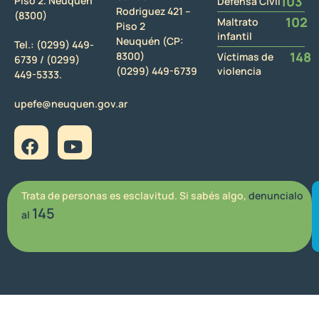
103
Piso 2. Neuquén
Defensa Civil
Rodriguez 421 –
(8300)
102
Maltrato
Piso 2
infantil
Neuquén (CP:
Tel.:
(0299) 449-
148
8300)
Víctimas de
6739 /
(0299)
(0299) 449-6739
violencia
449-5333.
upefe@neuquen.gov.ar
Trata de personas es esclavitud. Si sabés algo,
denuncialo
145
al