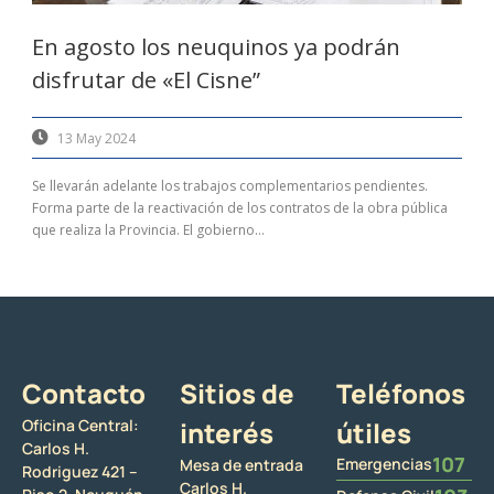
En agosto los neuquinos ya podrán
disfrutar de «El Cisne”
13 May 2024
Se llevarán adelante los trabajos complementarios pendientes.
Forma parte de la reactivación de los contratos de la obra pública
que realiza la Provincia. El gobierno...
Contacto
Sitios de
Teléfonos
Oficina Central:
interés
útiles
Carlos H.
107
Emergencias
Mesa de entrada
Rodriguez 421 –
Carlos H.