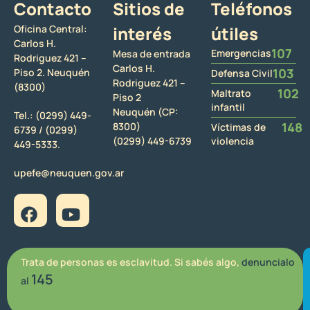
Contacto
Sitios de
Teléfonos
Oficina Central:
interés
útiles
Carlos H.
107
Emergencias
Mesa de entrada
Rodriguez 421 –
Carlos H.
103
Piso 2. Neuquén
Defensa Civil
Rodriguez 421 –
(8300)
102
Maltrato
Piso 2
infantil
Neuquén (CP:
Tel.:
(0299) 449-
148
8300)
Víctimas de
6739 /
(0299)
(0299) 449-6739
violencia
449-5333.
upefe@neuquen.gov.ar
Trata de personas es esclavitud. Si sabés algo,
denuncialo
145
al