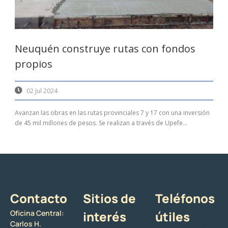
Neuquén construye rutas con fondos
propios
02 Jul 2024
Avanzan las obras en las rutas provinciales 7 y 17 con una inversión
de 45 mil millones de pesos. Se realizan a través de Upefe...
Contacto
Sitios de
Teléfonos
Oficina Central:
interés
útiles
Carlos H.