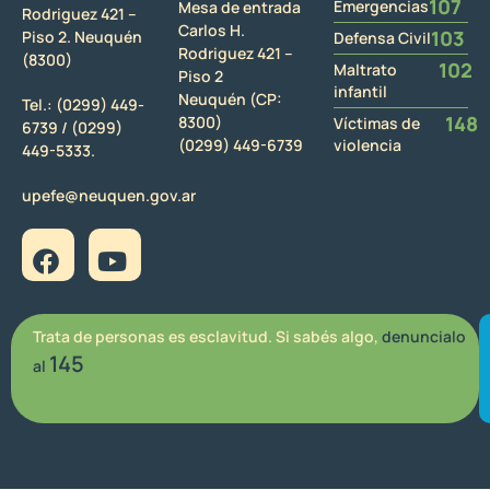
107
Emergencias
Mesa de entrada
Rodriguez 421 –
Carlos H.
103
Piso 2. Neuquén
Defensa Civil
Rodriguez 421 –
(8300)
102
Maltrato
Piso 2
infantil
Neuquén (CP:
Tel.:
(0299) 449-
148
8300)
Víctimas de
6739 /
(0299)
(0299) 449-6739
violencia
449-5333.
upefe@neuquen.gov.ar
Trata de personas es esclavitud. Si sabés algo,
denuncialo
145
al