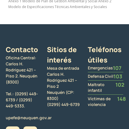
Anexo 1 Modelo de Plan de Gestión Ambiental y Social Anexo 2
Modelo de Especificaciones Técnicas Ambientales y Sociales
Contacto
Sitios de
Teléfonos
Oficina Central:
interés
útiles
Carlos H.
107
Emergencias
Mesa de entrada
Rodriguez 421 –
Carlos H.
103
Piso 2. Neuquén
Defensa Civil
Rodriguez 421 –
(8300)
102
Maltrato
Piso 2
infantil
Neuquén (CP:
Tel.:
(0299) 449-
148
8300)
Víctimas de
6739 /
(0299)
(0299) 449-6739
violencia
449-5333.
upefe@neuquen.gov.ar