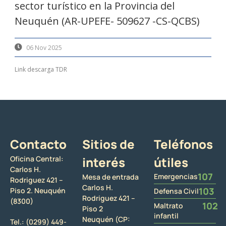
sector turístico en la Provincia del
Neuquén (AR-UPEFE- 509627 -CS-QCBS)
06 Nov 2025
Link descarga TDR
Contacto
Sitios de
Teléfonos
Oficina Central:
interés
útiles
Carlos H.
107
Emergencias
Mesa de entrada
Rodriguez 421 –
Carlos H.
103
Piso 2. Neuquén
Defensa Civil
Rodriguez 421 –
(8300)
102
Maltrato
Piso 2
infantil
Neuquén (CP:
Tel.:
(0299) 449-