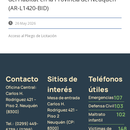
(AR-L1420-BID)
26 May 2026
Acceso al Pliego de Licitación
Contacto
Sitios de
Teléfonos
Oficina Central:
interés
útiles
Carlos H.
107
Emergencias
Mesa de entrada
Rodriguez 421 –
Carlos H.
103
Piso 2. Neuquén
Defensa Civil
Rodriguez 421 –
(8300)
102
Maltrato
Piso 2
infantil
Neuquén (CP:
Tel.:
(0299) 449-
148
8300)
Víctimas de
6739 /
(0299)