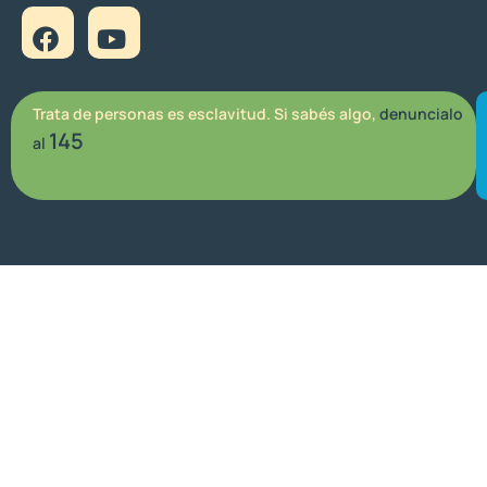
Trata de personas es esclavitud. Si sabés algo,
denuncialo
145
al