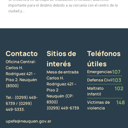
importante para el destino debido a su cercanía con el centro de la
ciudad y...
Contacto
Sitios de
Teléfonos
Oficina Central:
interés
útiles
Carlos H.
107
Emergencias
Mesa de entrada
Rodriguez 421 –
Carlos H.
103
Piso 2. Neuquén
Defensa Civil
Rodriguez 421 –
(8300)
102
Maltrato
Piso 2
infantil
Neuquén (CP:
Tel.:
(0299) 449-
148
8300)
Víctimas de
6739 /
(0299)
(0299) 449-6739
violencia
449-5333.
upefe@neuquen.gov.ar