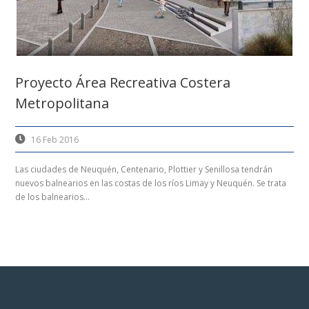
Proyecto Área Recreativa Costera
Metropolitana
16 Feb 2016
Las ciudades de Neuquén, Centenario, Plottier y Senillosa tendrán
nuevos balnearios en las costas de los ríos Limay y Neuquén. Se trata
de los balnearios...