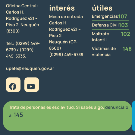
Oficina Central:
interés
útiles
Carlos H.
107
Emergencias
Mesa de entrada
Rodriguez 421 –
Carlos H.
103
Piso 2. Neuquén
Defensa Civil
Rodriguez 421 –
(8300)
102
Maltrato
Piso 2
infantil
Neuquén (CP:
Tel.:
(0299) 449-
148
8300)
Víctimas de
6739 /
(0299)
(0299) 449-6739
violencia
449-5333.
upefe@neuquen.gov.ar
Trata de personas es esclavitud. Si sabés algo,
denuncialo
145
al