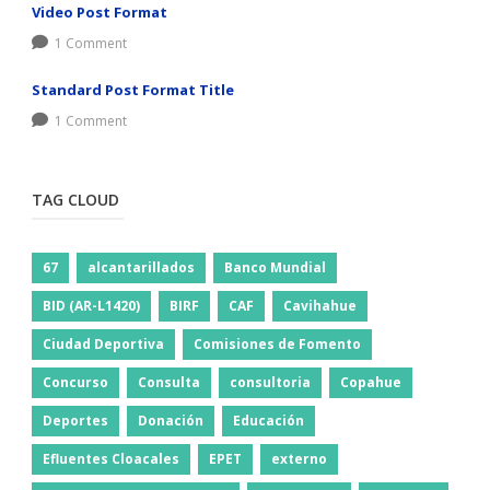
Video Post Format
1 Comment
Standard Post Format Title
1 Comment
TAG CLOUD
67
alcantarillados
Banco Mundial
BID (AR-L1420)
BIRF
CAF
Cavihahue
Ciudad Deportiva
Comisiones de Fomento
Concurso
Consulta
consultoria
Copahue
Deportes
Donación
Educación
Efluentes Cloacales
EPET
externo