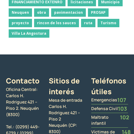
FINANCIAMIENTO EXTENRO
licitaciones
Municipio
Neuquen
obra
pavimentacion
PROSAP
proyecto
rincon de los sauces
ruta
Turismo
Villa La Angostura
Contacto
Sitios de
Teléfonos
Oficina Central:
interés
útiles
Carlos H.
107
Emergencias
Mesa de entrada
Rodriguez 421 –
Carlos H.
103
Piso 2. Neuquén
Defensa Civil
Rodriguez 421 –
(8300)
102
Maltrato
Piso 2
infantil
Neuquén (CP:
Tel.:
(0299) 449-
148
8300)
Víctimas de
6739 /
(0299)