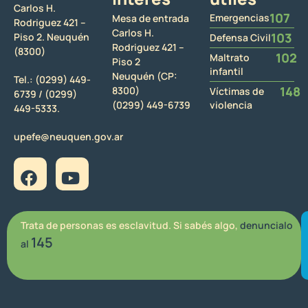
Carlos H.
107
Emergencias
Mesa de entrada
Rodriguez 421 –
Carlos H.
103
Piso 2. Neuquén
Defensa Civil
Rodriguez 421 –
(8300)
102
Maltrato
Piso 2
infantil
Neuquén (CP:
Tel.:
(0299) 449-
148
8300)
Víctimas de
6739 /
(0299)
(0299) 449-6739
violencia
449-5333.
upefe@neuquen.gov.ar
Trata de personas es esclavitud. Si sabés algo,
denuncialo
145
al