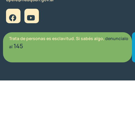
Trata de personas es esclavitud. Si sabés algo,
denuncialo
145
al