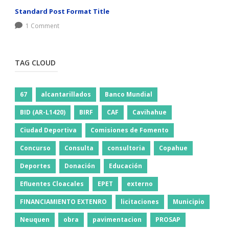
Standard Post Format Title
1 Comment
TAG CLOUD
67
alcantarillados
Banco Mundial
BID (AR-L1420)
BIRF
CAF
Cavihahue
Ciudad Deportiva
Comisiones de Fomento
Concurso
Consulta
consultoria
Copahue
Deportes
Donación
Educación
Efluentes Cloacales
EPET
externo
FINANCIAMIENTO EXTENRO
licitaciones
Municipio
Neuquen
obra
pavimentacion
PROSAP