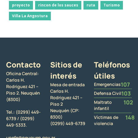
proyecto
rincon de los sauces
ruta
Turismo
Villa La Angostura
Contacto
Sitios de
Teléfonos
Oficina Central:
interés
útiles
Carlos H.
107
Emergencias
Mesa de entrada
Rodriguez 421 –
Carlos H.
103
Piso 2. Neuquén
Defensa Civil
Rodriguez 421 –
(8300)
102
Maltrato
Piso 2
infantil
Neuquén (CP:
Tel.:
(0299) 449-
148
8300)
Víctimas de
6739 /
(0299)
(0299) 449-6739
violencia
449-5333.
upefe@neuquen.gov.ar