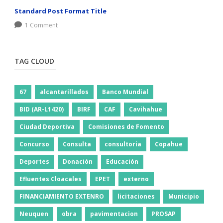
Standard Post Format Title
1 Comment
TAG CLOUD
67
alcantarillados
Banco Mundial
BID (AR-L1420)
BIRF
CAF
Cavihahue
Ciudad Deportiva
Comisiones de Fomento
Concurso
Consulta
consultoria
Copahue
Deportes
Donación
Educación
Efluentes Cloacales
EPET
externo
FINANCIAMIENTO EXTENRO
licitaciones
Municipio
Neuquen
obra
pavimentacion
PROSAP