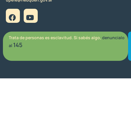
Trata de personas es esclavitud. Si sabés algo,
denuncialo
145
al