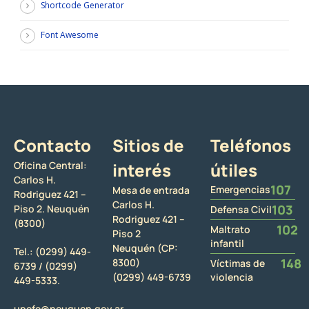
Shortcode Generator
Font Awesome
Contacto
Sitios de
Teléfonos
Oficina Central:
interés
útiles
Carlos H.
107
Emergencias
Mesa de entrada
Rodriguez 421 –
Carlos H.
103
Piso 2. Neuquén
Defensa Civil
Rodriguez 421 –
(8300)
102
Maltrato
Piso 2
infantil
Neuquén (CP:
Tel.:
(0299) 449-
148
8300)
Víctimas de
6739 /
(0299)
(0299) 449-6739
violencia
449-5333.
upefe@neuquen.gov.ar