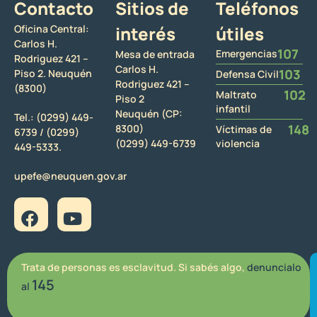
Contacto
Sitios de
Teléfonos
Oficina Central:
interés
útiles
Carlos H.
107
Emergencias
Mesa de entrada
Rodriguez 421 –
Carlos H.
103
Piso 2. Neuquén
Defensa Civil
Rodriguez 421 –
(8300)
102
Maltrato
Piso 2
infantil
Neuquén (CP:
Tel.:
(0299) 449-
148
8300)
Víctimas de
6739 /
(0299)
(0299) 449-6739
violencia
449-5333.
upefe@neuquen.gov.ar
Trata de personas es esclavitud. Si sabés algo,
denuncialo
145
al