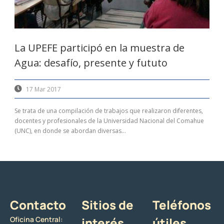
La UPEFE participó en la muestra de
Agua: desafío, presente y fututo
17 Mar 2017
Se trata de una compilación de trabajos que realizaron diferentes,
docentes y profesionales de la Universidad Nacional del Comahue
(UNC), en donde se abordan diversas...
Contacto
Sitios de
Teléfonos
Oficina Central:
interés
útiles