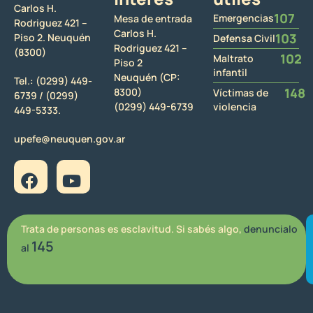
Carlos H.
107
Emergencias
Mesa de entrada
Rodriguez 421 –
Carlos H.
103
Piso 2. Neuquén
Defensa Civil
Rodriguez 421 –
(8300)
102
Maltrato
Piso 2
infantil
Neuquén (CP:
Tel.:
(0299) 449-
148
8300)
Víctimas de
6739 /
(0299)
(0299) 449-6739
violencia
449-5333.
upefe@neuquen.gov.ar
Trata de personas es esclavitud. Si sabés algo,
denuncialo
145
al