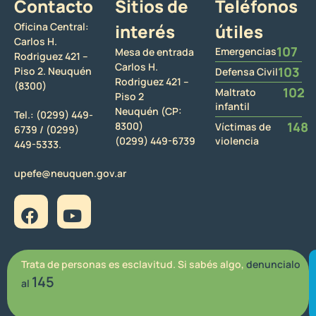
Contacto
Sitios de
Teléfonos
Oficina Central:
interés
útiles
Carlos H.
107
Emergencias
Mesa de entrada
Rodriguez 421 –
Carlos H.
103
Piso 2. Neuquén
Defensa Civil
Rodriguez 421 –
(8300)
102
Maltrato
Piso 2
infantil
Neuquén (CP:
Tel.:
(0299) 449-
148
8300)
Víctimas de
6739 /
(0299)
(0299) 449-6739
violencia
449-5333.
upefe@neuquen.gov.ar
Trata de personas es esclavitud. Si sabés algo,
denuncialo
145
al