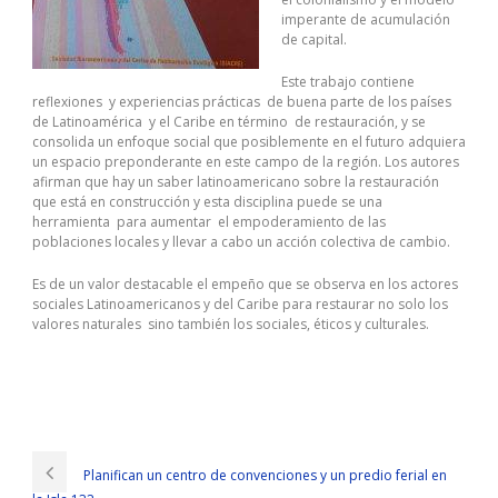
imperante de acumulación
de capital.
Este trabajo contiene
reflexiones y experiencias prácticas de buena parte de los países
de Latinoamérica y el Caribe en término de restauración, y se
consolida un enfoque social que posiblemente en el futuro adquiera
un espacio preponderante en este campo de la región. Los autores
afirman que hay un saber latinoamericano sobre la restauración
que está en construcción y esta disciplina puede se una
herramienta para aumentar el empoderamiento de las
poblaciones locales y llevar a cabo un acción colectiva de cambio.
Es de un valor destacable el empeño que se observa en los actores
sociales Latinoamericanos y del Caribe para restaurar no solo los
valores naturales sino también los sociales, éticos y culturales.
CompTIA LX0-104 Exam Download Is The Best Material
He asked Where CompTIA LX0-104 Exam Download is that I said
There is no
CompTIA LX0-104 Exam Download
place to die. We
Planifican un centro de convenciones y un predio ferial en
lined up CompTIA LX0-104 Exam Download with many people in