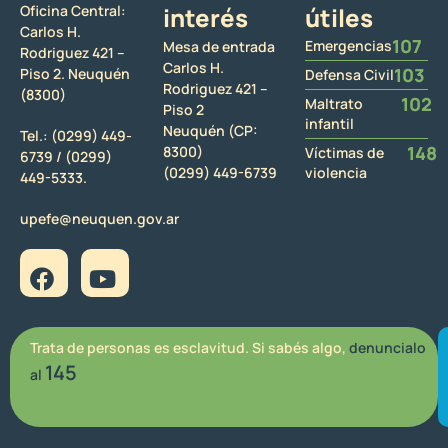
Oficina Central:
interés
útiles
Carlos H.
107
Emergencias
Mesa de entrada
Rodriguez 421 –
Carlos H.
103
Piso 2. Neuquén
Defensa Civil
Rodriguez 421 –
(8300)
102
Maltrato
Piso 2
infantil
Neuquén (CP:
Tel.:
(0299) 449-
148
8300)
Víctimas de
6739 /
(0299)
(0299) 449-6739
violencia
449-5333.
upefe@neuquen.gov.ar
Trata de personas es esclavitud. Si sabés algo,
denuncialo
145
al