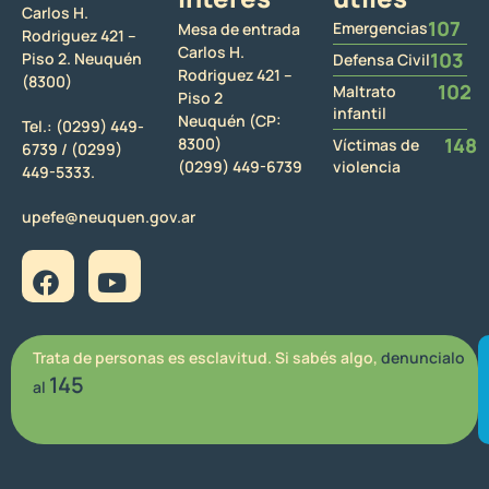
Carlos H.
107
Emergencias
Mesa de entrada
Rodriguez 421 –
Carlos H.
103
Piso 2. Neuquén
Defensa Civil
Rodriguez 421 –
(8300)
102
Maltrato
Piso 2
infantil
Neuquén (CP:
Tel.:
(0299) 449-
148
8300)
Víctimas de
6739 /
(0299)
(0299) 449-6739
violencia
449-5333.
upefe@neuquen.gov.ar
Trata de personas es esclavitud. Si sabés algo,
denuncialo
145
al