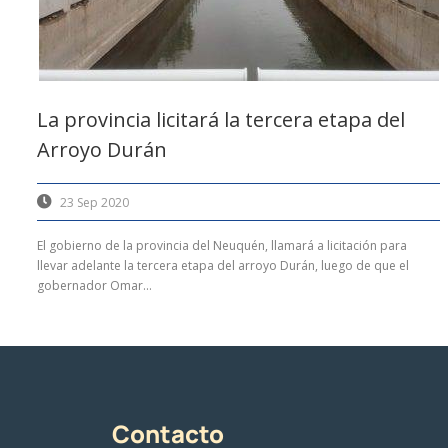
La provincia licitará la tercera etapa del
Arroyo Durán
23 Sep 2020
El gobierno de la provincia del Neuquén, llamará a licitación para
llevar adelante la tercera etapa del arroyo Durán, luego de que el
gobernador Omar...
Contacto