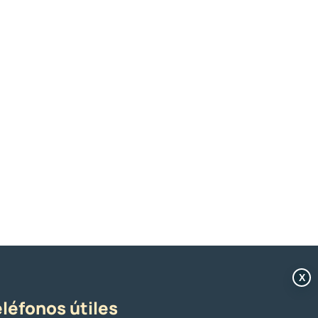
X
léfonos útiles