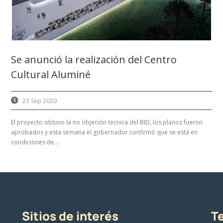
Se anunció la realización del Centro
Cultural Aluminé
23 Sep 2020
El proyecto obtuvo la no objeción técnica del BID, los planos fueron
aprobados y esta semana el gobernador confirmó que se está en
condiciones de...
Sitios de interés
Te