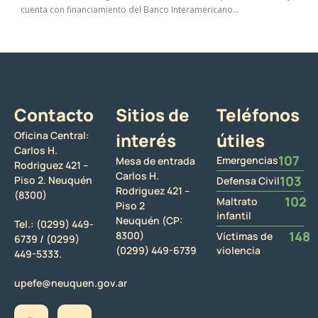
cuenta con financiamiento del Banco Interamericano...
Contacto
Sitios de
Teléfonos
Oficina Central:
interés
útiles
Carlos H.
107
Emergencias
Mesa de entrada
Rodriguez 421 –
Carlos H.
103
Piso 2. Neuquén
Defensa Civil
Rodriguez 421 –
(8300)
102
Maltrato
Piso 2
infantil
Neuquén (CP:
Tel.:
(0299) 449-
148
8300)
Víctimas de
6739 /
(0299)
(0299) 449-6739
violencia
449-5333.
upefe@neuquen.gov.ar