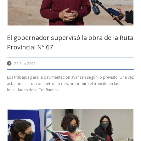
El gobernador supervisó la obra de la Ruta
Provincial N° 67
22 Sep 2021
Los trabajos para la pavimentación avanzan según lo previsto. Una vez
asfaltada, la ruta del petróleo descomprimirá el tránsito en las
localidades de la Confluencia....