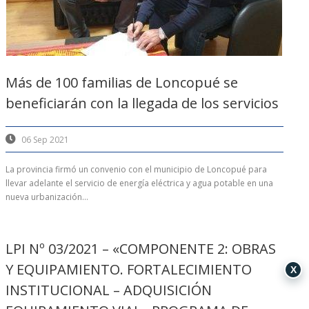
Más de 100 familias de Loncopué se
beneficiarán con la llegada de los servicios
06 Sep 2021
La provincia firmó un convenio con el municipio de Loncopué para
llevar adelante el servicio de energía eléctrica y agua potable en una
nueva urbanización...
LPI Nº 03/2021 – «COMPONENTE 2: OBRAS
Y EQUIPAMIENTO. FORTALECIMIENTO
X
INSTITUCIONAL – ADQUISICIÓN