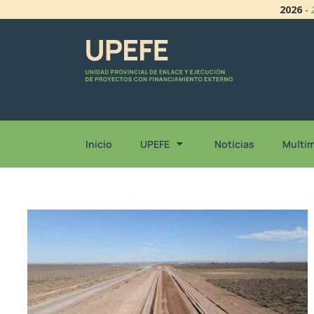
2026
-
Inicio
UPEFE
Noticias
Multi