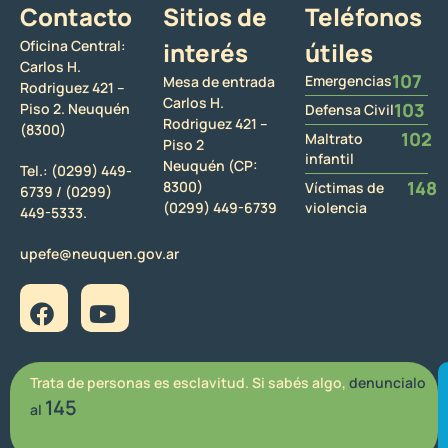
Contacto
Sitios de
Teléfonos
Oficina Central:
interés
útiles
Carlos H.
107
Emergencias
Mesa de entrada
Rodriguez 421 –
Carlos H.
103
Piso 2. Neuquén
Defensa Civil
Rodriguez 421 –
(8300)
102
Maltrato
Piso 2
infantil
Neuquén (CP:
Tel.:
(0299) 449-
148
8300)
Víctimas de
6739 /
(0299)
(0299) 449-6739
violencia
449-5333.
upefe@neuquen.gov.ar
Trata de personas es esclavitud. Si sabés algo,
denuncialo
145
al