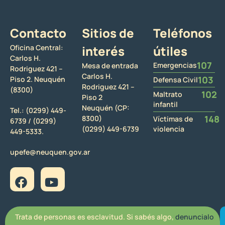
Contacto
Sitios de
Teléfonos
Oficina Central:
interés
útiles
Carlos H.
107
Emergencias
Mesa de entrada
Rodriguez 421 –
Carlos H.
103
Piso 2. Neuquén
Defensa Civil
Rodriguez 421 –
(8300)
102
Maltrato
Piso 2
infantil
Neuquén (CP:
Tel.:
(0299) 449-
148
8300)
Víctimas de
6739 /
(0299)
(0299) 449-6739
violencia
449-5333.
upefe@neuquen.gov.ar
Trata de personas es esclavitud. Si sabés algo,
denuncialo