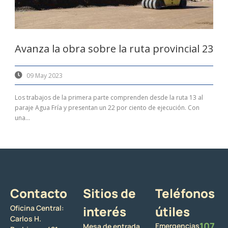
Avanza la obra sobre la ruta provincial 23
09 May 2023
Los trabajos de la primera parte comprenden desde la ruta 13 al
paraje Agua Fría y presentan un 22 por ciento de ejecución. Con
una...
Contacto
Sitios de
Teléfonos
Oficina Central:
interés
útiles
Carlos H.
107
Emergencias
Mesa de entrada