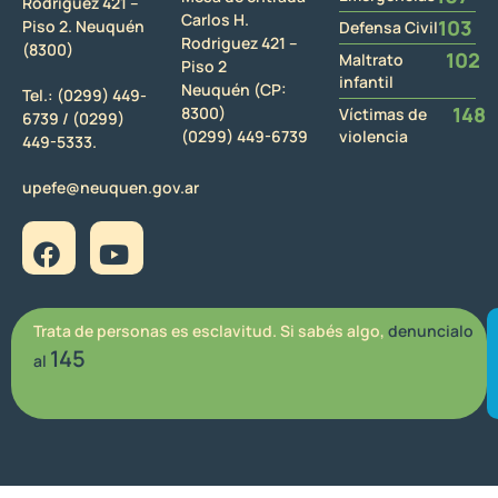
Rodriguez 421 –
Carlos H.
103
Piso 2. Neuquén
Defensa Civil
Rodriguez 421 –
(8300)
102
Maltrato
Piso 2
infantil
Neuquén (CP:
Tel.:
(0299) 449-
148
8300)
Víctimas de
6739 /
(0299)
(0299) 449-6739
violencia
449-5333.
upefe@neuquen.gov.ar
Trata de personas es esclavitud. Si sabés algo,
denuncialo
145
al