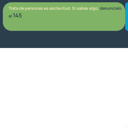
Trata de personas es esclavitud. Si sabés algo,
denuncialo
145
al