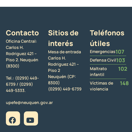
Contacto
Sitios de
Teléfonos
Oficina Central:
interés
útiles
Carlos H.
107
Emergencias
Mesa de entrada
Rodriguez 421 –
Carlos H.
103
Piso 2. Neuquén
Defensa Civil
Rodriguez 421 –
(8300)
102
Maltrato
Piso 2
infantil
Neuquén (CP:
Tel.:
(0299) 449-
148
8300)
Víctimas de
6739 /
(0299)
(0299) 449-6739
violencia
449-5333.
upefe@neuquen.gov.ar