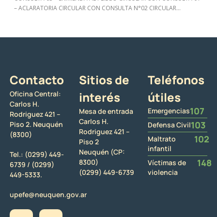
– ACLARATORIA CIRCULAR CON CONSULTA N°02 CIRCULAR...
Contacto
Sitios de
Teléfonos
Oficina Central:
interés
útiles
Carlos H.
107
Emergencias
Mesa de entrada
Rodriguez 421 –
Carlos H.
103
Piso 2. Neuquén
Defensa Civil
Rodriguez 421 –
(8300)
102
Maltrato
Piso 2
infantil
Neuquén (CP:
Tel.:
(0299) 449-
148
8300)
Víctimas de
6739 /
(0299)
(0299) 449-6739
violencia
449-5333.
upefe@neuquen.gov.ar