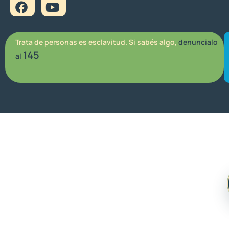
Trata de personas es esclavitud. Si sabés algo,
denuncialo
145
al