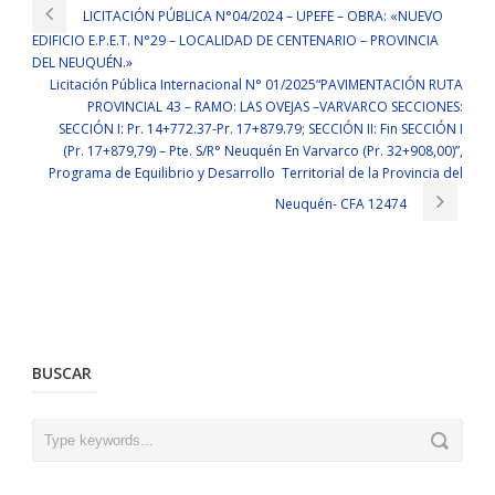
LICITACIÓN PÚBLICA N°04/2024 – UPEFE – OBRA: «NUEVO
EDIFICIO E.P.E.T. N°29 – LOCALIDAD DE CENTENARIO – PROVINCIA
DEL NEUQUÉN.»
Licitación Pública Internacional N° 01/2025“PAVIMENTACIÓN RUTA
PROVINCIAL 43 – RAMO: LAS OVEJAS –VARVARCO SECCIONES:
SECCIÓN I: Pr. 14+772.37-Pr. 17+879.79; SECCIÓN II: Fin SECCIÓN I
(Pr. 17+879,79) – Pte. S/R° Neuquén En Varvarco (Pr. 32+908,00)”,
Programa de Equilibrio y Desarrollo Territorial de la Provincia del
Neuquén- CFA 12474
BUSCAR