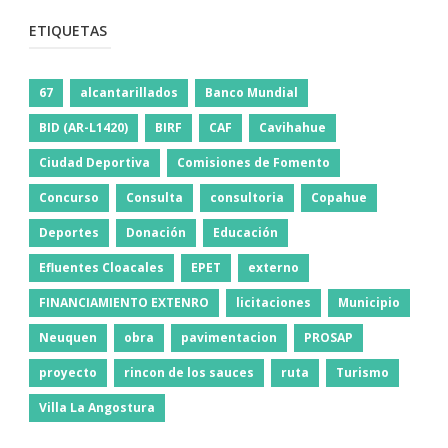
ETIQUETAS
67
alcantarillados
Banco Mundial
BID (AR-L1420)
BIRF
CAF
Cavihahue
Ciudad Deportiva
Comisiones de Fomento
Concurso
Consulta
consultoria
Copahue
Deportes
Donación
Educación
Efluentes Cloacales
EPET
externo
FINANCIAMIENTO EXTENRO
licitaciones
Municipio
Neuquen
obra
pavimentacion
PROSAP
proyecto
rincon de los sauces
ruta
Turismo
Villa La Angostura