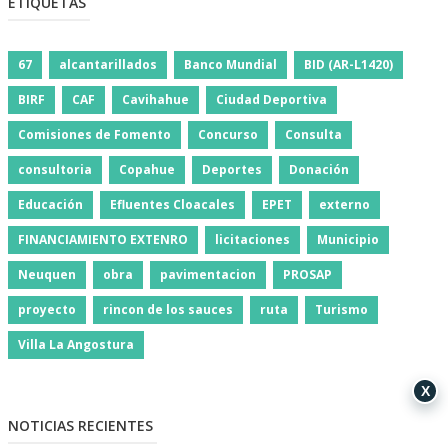
ETIQUETAS
67
alcantarillados
Banco Mundial
BID (AR-L1420)
BIRF
CAF
Cavihahue
Ciudad Deportiva
Comisiones de Fomento
Concurso
Consulta
consultoria
Copahue
Deportes
Donación
Educación
Efluentes Cloacales
EPET
externo
FINANCIAMIENTO EXTENRO
licitaciones
Municipio
Neuquen
obra
pavimentacion
PROSAP
proyecto
rincon de los sauces
ruta
Turismo
Villa La Angostura
X
NOTICIAS RECIENTES