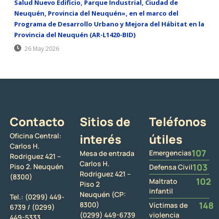
Salud Nuevo Edificio, Parque Industrial, Ciudad de
Neuquén, Provincia del Neuquén», en el marco del
Programa de Desarrollo Urbano y Mejora del Hábitat en la
Provincia del Neuquén (AR-L1420-BID)
26 May 2026
Contacto
Sitios de
Teléfonos
Oficina Central:
interés
útiles
Carlos H.
107
Emergencias
Mesa de entrada
Rodriguez 421 –
Carlos H.
103
Piso 2. Neuquén
Defensa Civil
Rodriguez 421 –
(8300)
102
Maltrato
Piso 2
infantil
Neuquén (CP:
Tel.:
(0299) 449-
148
8300)
Víctimas de
6739 /
(0299)
(0299) 449-6739
violencia
449-5333.