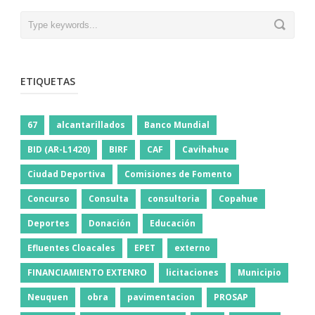
ETIQUETAS
67
alcantarillados
Banco Mundial
BID (AR-L1420)
BIRF
CAF
Cavihahue
Ciudad Deportiva
Comisiones de Fomento
Concurso
Consulta
consultoria
Copahue
Deportes
Donación
Educación
Efluentes Cloacales
EPET
externo
FINANCIAMIENTO EXTENRO
licitaciones
Municipio
Neuquen
obra
pavimentacion
PROSAP