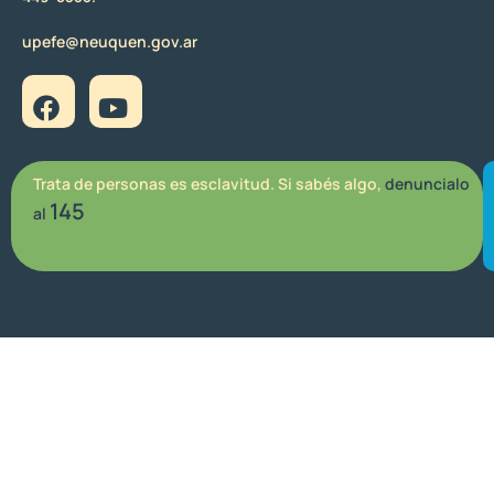
upefe@neuquen.gov.ar
Trata de personas es esclavitud. Si sabés algo,
denuncialo
145
al