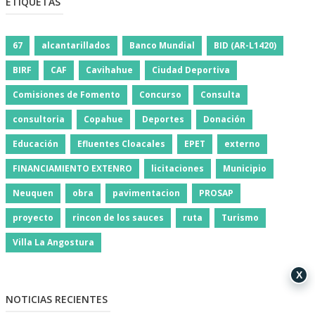
ETIQUETAS
67
alcantarillados
Banco Mundial
BID (AR-L1420)
BIRF
CAF
Cavihahue
Ciudad Deportiva
Comisiones de Fomento
Concurso
Consulta
consultoria
Copahue
Deportes
Donación
Educación
Efluentes Cloacales
EPET
externo
FINANCIAMIENTO EXTENRO
licitaciones
Municipio
Neuquen
obra
pavimentacion
PROSAP
proyecto
rincon de los sauces
ruta
Turismo
Villa La Angostura
X
NOTICIAS RECIENTES