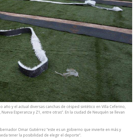
o año y el actual diversas canchas de césped sintético en Villa Ceferino,
ueva Esperanza y Z1, entre otras”. En la ciudad de Neuquén se llevan
obernador Omar Gutiérrez “este es un gobierno que invierte en más y
ueda tener la posibilidad de elegir el deporte”.