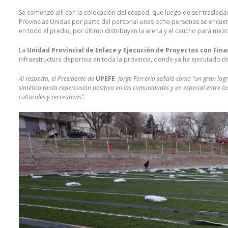
Se comenzó allí con la colocación del césped, que luego de ser traslad
Provincias Unidas por parte del personal-unas ocho personas se encuentr
en todo el predio, por último distribuyen la arena y el caucho para mezc
La
Unidad Provincial de Enlace y Ejecución de Proyectos con Fin
infraestructura deportiva en toda la provincia, donde ya ha ejecutado d
Al respecto, el Presidente de
UPEFE
Jorge Ferrería señaló como “un gran logr
sintético tanta repercusión positiva en las comunidades y en especial entre lo
culturales y recreativas”.