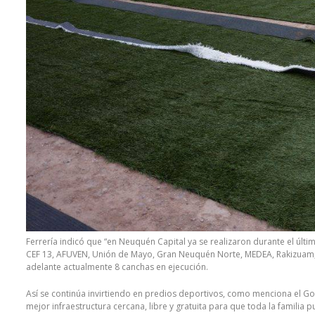
Ferrería indicó que “en Neuquén Capital ya se realizaron durante el últim
CEF 13, AFUVEN, Unión de Mayo, Gran Neuquén Norte, MEDEA, Rakizuam, N
adelante actualmente 8 canchas en ejecución.
Así se continúa invirtiendo en predios deportivos, como menciona el G
mejor infraestructura cercana, libre y gratuita para que toda la familia p