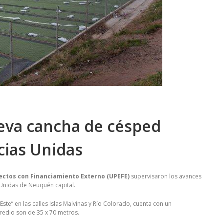
ueva cancha de césped
ncias Unidas
yectos con Financiamiento Externo (UPEFE)
supervisaron los avances
 Unidas de Neuquén capital.
ste” en las calles Islas Malvinas y Río Colorado, cuenta con un
predio son de 35 x 70 metros.