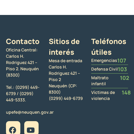
Contacto
Sitios de
Teléfonos
Oficina Central:
interés
útiles
Carlos H.
107
Emergencias
Mesa de entrada
Rodriguez 421 –
Carlos H.
103
Piso 2. Neuquén
Defensa Civil
Rodriguez 421 –
(8300)
102
Maltrato
Piso 2
infantil
Neuquén (CP:
Tel.:
(0299) 449-
148
8300)
Víctimas de
6739 /
(0299)
(0299) 449-6739
violencia
449-5333.
upefe@neuquen.gov.ar