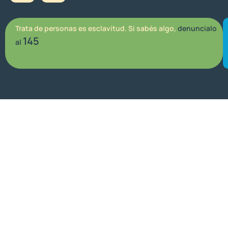
Trata de personas es esclavitud. Si sabés algo,
denuncialo
145
al