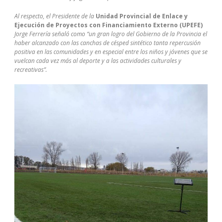
Al respecto, el Presidente de la
Unidad Provincial de Enlace y
Ejecución de Proyectos con Financiamiento Externo (UPEFE)
Jorge Ferrería señaló como “un gran logro del Gobierno de la Provincia el
haber alcanzado con las canchas de césped sintético tanta repercusión
positiva en las comunidades y en especial entre los niños y jóvenes que se
vuelcan cada vez más al deporte y a las actividades culturales y
recreativas”.