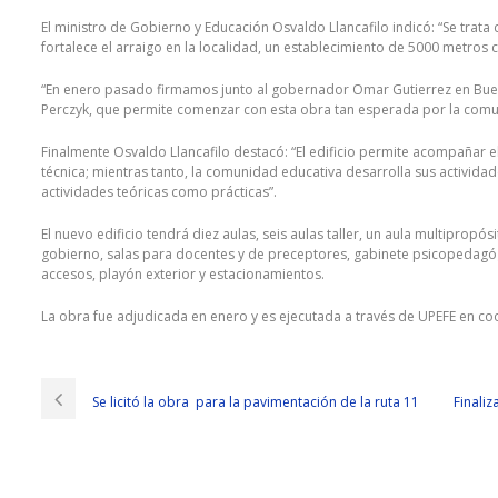
El ministro de Gobierno y Educación Osvaldo Llancafilo indicó: “Se trata
fortalece el arraigo en la localidad, un establecimiento de 5000 metros
“En enero pasado firmamos junto al gobernador Omar Gutierrez en Bueno
Perczyk, que permite comenzar con esta obra tan esperada por la comuni
Finalmente Osvaldo Llancafilo destacó: “El edificio permite acompañar e
técnica; mientras tanto, la comunidad educativa desarrolla sus actividad
actividades teóricas como prácticas”.
El nuevo edificio tendrá diez aulas, seis aulas taller, un aula multipropós
gobierno, salas para docentes y de preceptores, gabinete psicopedagógi
accesos, playón exterior y estacionamientos.
La obra fue adjudicada en enero y es ejecutada a través de UPEFE en coo
Se licitó la obra para la pavimentación de la ruta 11
Finaliz