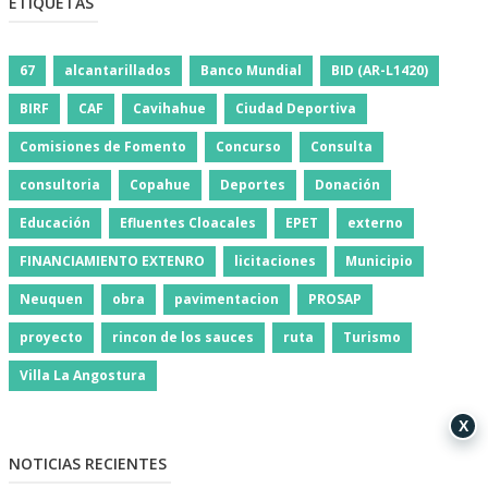
ETIQUETAS
67
alcantarillados
Banco Mundial
BID (AR-L1420)
BIRF
CAF
Cavihahue
Ciudad Deportiva
Comisiones de Fomento
Concurso
Consulta
consultoria
Copahue
Deportes
Donación
Educación
Efluentes Cloacales
EPET
externo
FINANCIAMIENTO EXTENRO
licitaciones
Municipio
Neuquen
obra
pavimentacion
PROSAP
proyecto
rincon de los sauces
ruta
Turismo
Villa La Angostura
X
NOTICIAS RECIENTES