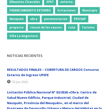
Efluentes Cloacales
EPET
externo
FINANCIAMIENTO EXTENRO
licitaciones
Municipio
Neuquen
obra
pavimentacion
PROSAP
proyecto
rincon de los sauces
ruta
Turismo
Villa La Angostura
NOTICIAS RECIENTES
RESULTADOS FINALES – COBERTURA DE CARGOS Concurso
Externo de Ingreso UPEFE
02 Jun 2026
Licitación Pública Nacional N° 02/2026 «Obra: Centro de
Salud Nuevo Edificio, Parque Industrial, Ciudad de
Neuquén, Provincia del Neuquén», en el marco del
Programa de Desarrollo Urbano y Mejora del Hábitat en la