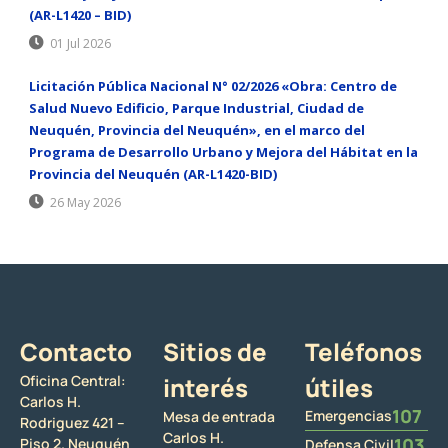
(AR-L1420 – BID)
01 Jul 2026
Licitación Pública Nacional N° 02/2026 «Obra: Centro de
Salud Nuevo Edificio, Parque Industrial, Ciudad de
Neuquén, Provincia del Neuquén», en el marco del
Programa de Desarrollo Urbano y Mejora del Hábitat en la
Provincia del Neuquén (AR-L1420-BID)
26 May 2026
Contacto
Sitios de
Teléfonos
Oficina Central:
interés
útiles
Carlos H.
107
Emergencias
Mesa de entrada
Rodriguez 421 –
Carlos H.
103
Piso 2. Neuquén
Defensa Civil