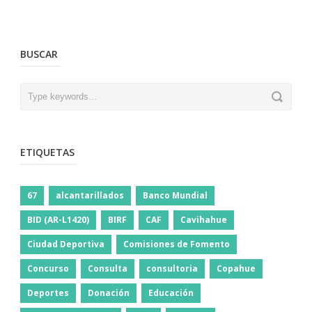
BUSCAR
ETIQUETAS
67
alcantarillados
Banco Mundial
BID (AR-L1420)
BIRF
CAF
Cavihahue
Ciudad Deportiva
Comisiones de Fomento
Concurso
Consulta
consultoria
Copahue
Deportes
Donación
Educación