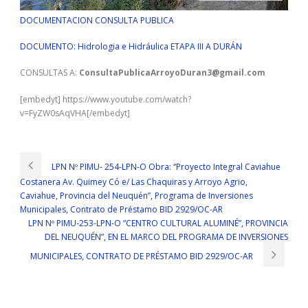
DOCUMENTACION CONSULTA PUBLICA
DOCUMENTO: Hidrologia e Hidráulica ETAPA III A DURÁN
CONSULTAS A:
ConsultaPublicaArroyoDuran3@gmail.com
[embedyt] https://www.youtube.com/watch?
v=FyZW0sAqVHA[/embedyt]
LPN Nº PIMU- 254-LPN-O Obra: “Proyecto Integral Caviahue
Costanera Av. Quimey Có e/ Las Chaquiras y Arroyo Agrio,
Caviahue, Provincia del Neuquén”, Programa de Inversiones
Municipales, Contrato de Préstamo BID 2929/OC-AR
LPN Nº PIMU-253-LPN-O “CENTRO CULTURAL ALUMINÉ”, PROVINCIA
DEL NEUQUÉN”, EN EL MARCO DEL PROGRAMA DE INVERSIONES
MUNICIPALES, CONTRATO DE PRÉSTAMO BID 2929/OC-AR