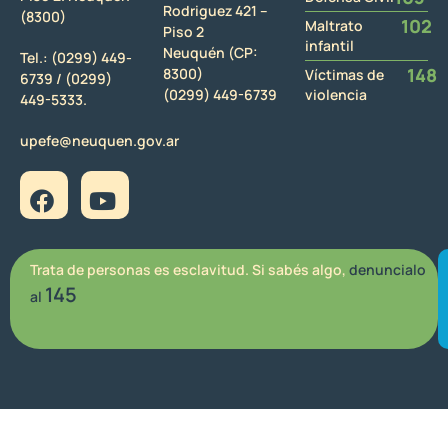
Rodriguez 421 –
(8300)
102
Maltrato
Piso 2
infantil
Neuquén (CP:
Tel.:
(0299) 449-
148
8300)
Víctimas de
6739 /
(0299)
(0299) 449-6739
violencia
449-5333.
upefe@neuquen.gov.ar
Trata de personas es esclavitud. Si sabés algo,
denuncialo
145
al